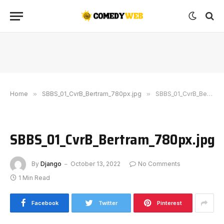
Home
»
SBBS_01_CvrB_Bertram_780px.jpg
»
SBBS_01_CvrB_Bertram_780px.jpg
SBBS_01_CvrB_Bertram_780px.jpg
By
Django
October 13, 2022
No Comments
1 Min Read
Facebook
Twitter
Pinterest