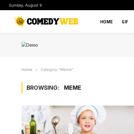
Sunday, August 9
HOME
GIF
Home
»
Category: "Meme"
BROWSING:
MEME