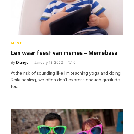
MEME
Een waar feest van memes – Memebase
By
Django
January 12, 2022
0
At the risk of sounding like I’m teaching yoga and doing
Reiki healing, we often don’t express enough gratitude
for…