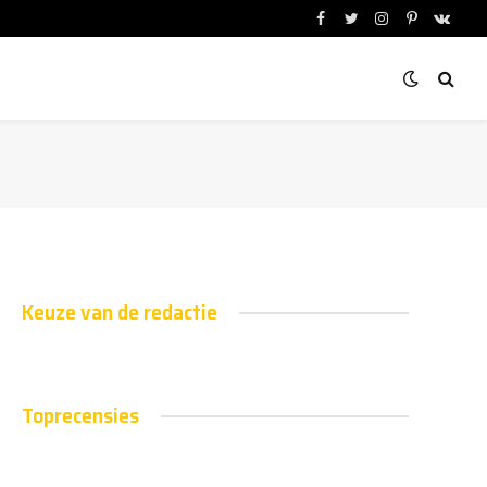
Facebook
Twitter
Instagram
Pinterest
VKont
Keuze van de redactie
Toprecensies