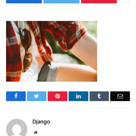
Facebook
Twitter
Pinterest
LinkedIn
Tumblr
Email
Django
Website