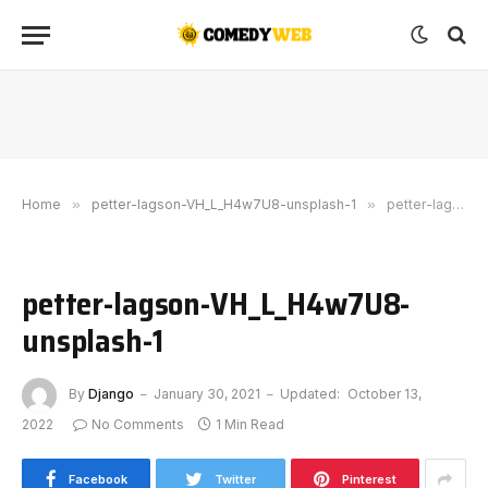
Home
»
petter-lagson-VH_L_H4w7U8-unsplash-1
»
petter-lagson-VH_L_H4w7U8-unsplash-1
petter-lagson-VH_L_H4w7U8-
unsplash-1
By
Django
January 30, 2021
Updated:
October 13,
2022
No Comments
1 Min Read
Facebook
Twitter
Pinterest