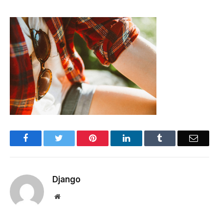
Facebook
Twitter
Pinterest
LinkedIn
Tumblr
Email
Django
Website