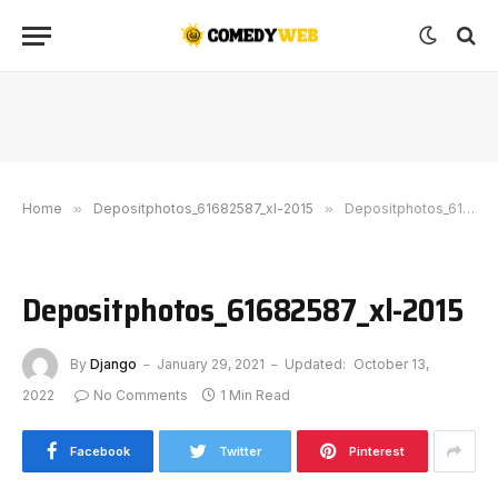
Home
»
Depositphotos_61682587_xl-2015
»
Depositphotos_61682587_xl-2015
Depositphotos_61682587_xl-2015
By
Django
January 29, 2021
Updated:
October 13,
2022
No Comments
1 Min Read
Facebook
Twitter
Pinterest