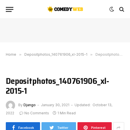
Home
»
Depositphotos_140761906_xl-2015-1
»
Depositphotos_140761906_xl-2015-1
Depositphotos_140761906_xl-
2015-1
By
Django
January 30, 2021
Updated:
October 13,
2022
No Comments
1 Min Read
Facebook
Twitter
Pinterest